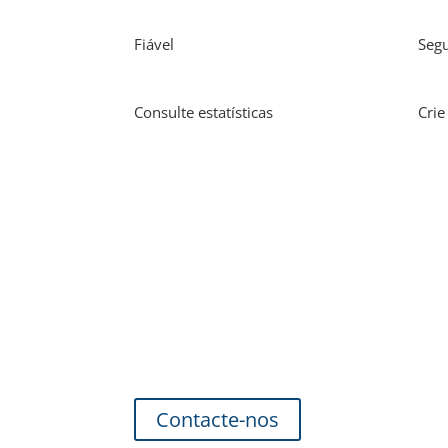
Fiável
Seg
Consulte estatísticas
Crie
Interessado?
Teremos todo o gosto em receber o seu contact
Contacte-nos