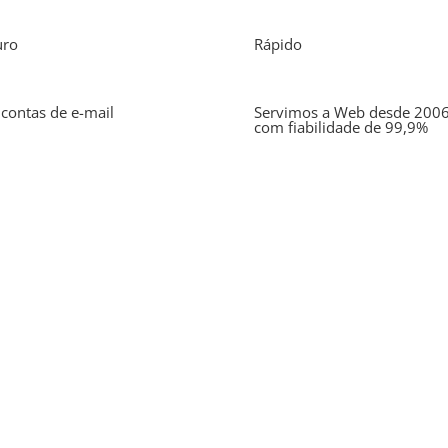
uro
Rápido
 contas de e-mail
Servimos a Web desde 200
com fiabilidade de 99,9%
o e esclarecer todas as suas dúvidas