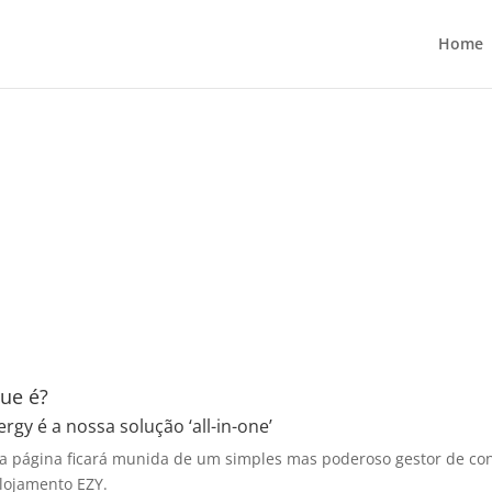
Home
ue é?
rgy é a nossa solução ‘all-in-one’
a página ficará munida de um simples mas poderoso gestor de co
lojamento EZY.