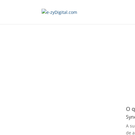
O q
Syne
A su
de a